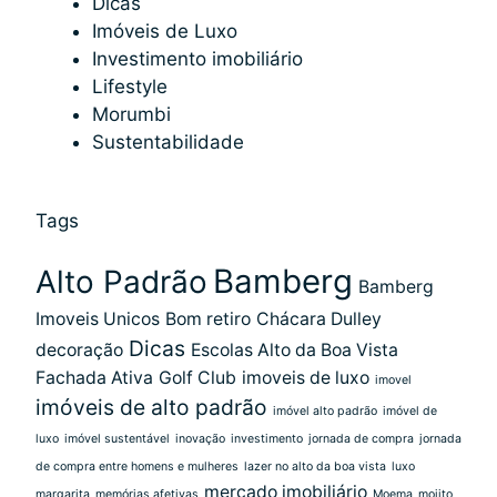
Dicas
Imóveis de Luxo
Investimento imobiliário
Lifestyle
Morumbi
Sustentabilidade
Tags
Bamberg
Alto Padrão
Bamberg
Imoveis Unicos
Bom retiro
Chácara Dulley
Dicas
decoração
Escolas Alto da Boa Vista
Fachada Ativa
Golf Club
imoveis de luxo
imovel
imóveis de alto padrão
imóvel alto padrão
imóvel de
luxo
imóvel sustentável
inovação
investimento
jornada de compra
jornada
de compra entre homens e mulheres
lazer no alto da boa vista
luxo
mercado imobiliário
margarita
memórias afetivas
Moema
mojito