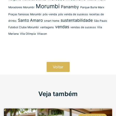
Morumbi
Panamby
Moradores Morumbi
Parque Burle Marx
Praças famosas Morumbi
pós-venda
pós venda de sucesso
receitas de
Santo Amaro
sustentabilidade
drinks
smart home
São Paulo
vendas
Futebol Clube Morumbi
vantagens
vendas de sucesso
Vila
Mariana
Vila Olímpia
Vitacon
Voltar
Veja também