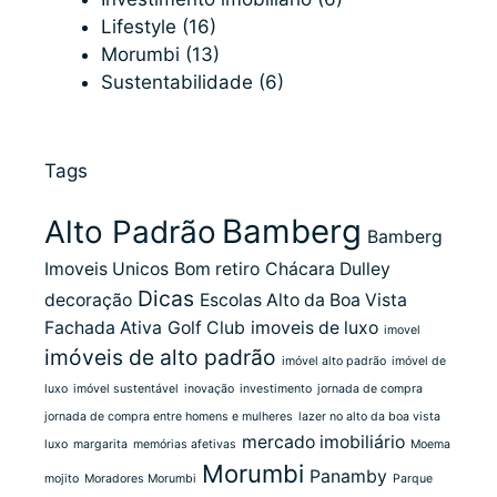
Lifestyle
(16)
Morumbi
(13)
Sustentabilidade
(6)
Tags
Bamberg
Alto Padrão
Bamberg
Imoveis Unicos
Bom retiro
Chácara Dulley
Dicas
decoração
Escolas Alto da Boa Vista
Fachada Ativa
Golf Club
imoveis de luxo
imovel
imóveis de alto padrão
imóvel alto padrão
imóvel de
luxo
imóvel sustentável
inovação
investimento
jornada de compra
jornada de compra entre homens e mulheres
lazer no alto da boa vista
mercado imobiliário
luxo
margarita
memórias afetivas
Moema
Morumbi
Panamby
mojito
Moradores Morumbi
Parque