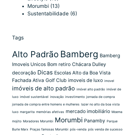
Morumbi
(13)
Sustentabilidade
(6)
Tags
Bamberg
Alto Padrão
Bamberg
Imoveis Unicos
Bom retiro
Chácara Dulley
Dicas
decoração
Escolas Alto da Boa Vista
Fachada Ativa
Golf Club
imoveis de luxo
imovel
imóveis de alto padrão
imóvel alto padrão
imóvel de
luxo
imóvel sustentável
inovação
investimento
jornada de compra
jornada de compra entre homens e mulheres
lazer no alto da boa vista
mercado imobiliário
luxo
margarita
memórias afetivas
Moema
Morumbi
Panamby
mojito
Moradores Morumbi
Parque
Burle Marx
Praças famosas Morumbi
pós-venda
pós venda de sucesso