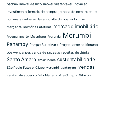
padrão
imóvel de luxo
imóvel sustentável
inovação
investimento
jornada de compra
jornada de compra entre
homens e mulheres
lazer no alto da boa vista
luxo
mercado imobiliário
margarita
memórias afetivas
Morumbi
Moema
mojito
Moradores Morumbi
Panamby
Parque Burle Marx
Praças famosas Morumbi
pós-venda
pós venda de sucesso
receitas de drinks
Santo Amaro
sustentabilidade
smart home
vendas
São Paulo Futebol Clube Morumbi
vantagens
vendas de sucesso
Vila Mariana
Vila Olímpia
Vitacon