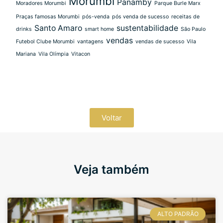
Morumbi
Panamby
Moradores Morumbi
Parque Burle Marx
Praças famosas Morumbi
pós-venda
pós venda de sucesso
receitas de
Santo Amaro
sustentabilidade
drinks
smart home
São Paulo
vendas
Futebol Clube Morumbi
vantagens
vendas de sucesso
Vila
Mariana
Vila Olímpia
Vitacon
Voltar
Veja também
ALTO PADRÃO