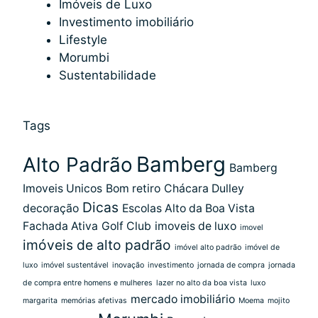
Imóveis de Luxo
Investimento imobiliário
Lifestyle
Morumbi
Sustentabilidade
Tags
Bamberg
Alto Padrão
Bamberg
Imoveis Unicos
Bom retiro
Chácara Dulley
Dicas
decoração
Escolas Alto da Boa Vista
Fachada Ativa
Golf Club
imoveis de luxo
imovel
imóveis de alto padrão
imóvel alto padrão
imóvel de
luxo
imóvel sustentável
inovação
investimento
jornada de compra
jornada
de compra entre homens e mulheres
lazer no alto da boa vista
luxo
mercado imobiliário
margarita
memórias afetivas
Moema
mojito