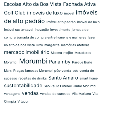
Escolas Alto da Boa Vista
Fachada Ativa
imóveis
Golf Club
imoveis de luxo
imovel
de alto padrão
imóvel alto padrão
imóvel de luxo
imóvel sustentável
inovação
investimento
jornada de
compra
jornada de compra entre homens e mulheres
lazer
no alto da boa vista
luxo
margarita
memórias afetivas
mercado imobiliário
Moema
mojito
Moradores
Morumbi
Panamby
Morumbi
Parque Burle
Marx
Praças famosas Morumbi
pós-venda
pós venda de
Santo Amaro
sucesso
receitas de drinks
smart home
sustentabilidade
São Paulo Futebol Clube Morumbi
vendas
vantagens
vendas de sucesso
Vila Mariana
Vila
Olímpia
Vitacon