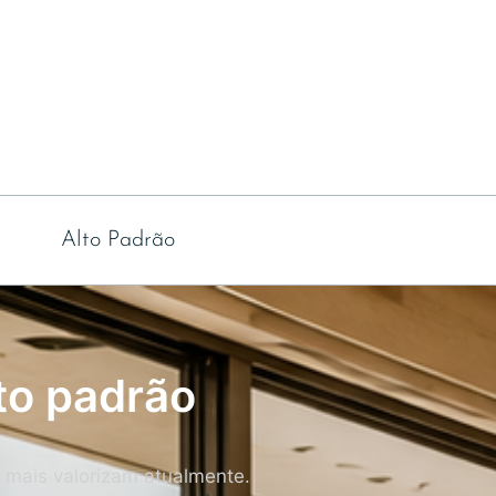
Alto Padrão
to padrão
o mais valorizam atualmente.