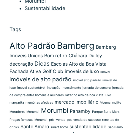
Morumbi
Sustentabilidade
Tags
Bamberg
Alto Padrão
Bamberg
Imoveis Unicos
Bom retiro
Chácara Dulley
Dicas
decoração
Escolas Alto da Boa Vista
Fachada Ativa
Golf Club
imoveis de luxo
imovel
imóveis de alto padrão
imóvel alto padrão
imóvel de
luxo
imóvel sustentável
inovação
investimento
jornada de compra
jornada
de compra entre homens e mulheres
lazer no alto da boa vista
luxo
mercado imobiliário
margarita
memórias afetivas
Moema
mojito
Morumbi
Panamby
Moradores Morumbi
Parque Burle Marx
Praças famosas Morumbi
pós-venda
pós venda de sucesso
receitas de
Santo Amaro
sustentabilidade
drinks
smart home
São Paulo