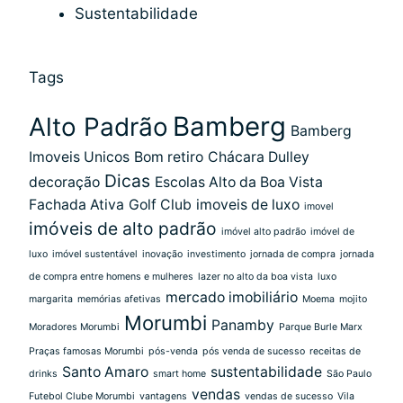
Sustentabilidade
Tags
Bamberg
Alto Padrão
Bamberg
Imoveis Unicos
Bom retiro
Chácara Dulley
Dicas
decoração
Escolas Alto da Boa Vista
Fachada Ativa
Golf Club
imoveis de luxo
imovel
imóveis de alto padrão
imóvel alto padrão
imóvel de
luxo
imóvel sustentável
inovação
investimento
jornada de compra
jornada
de compra entre homens e mulheres
lazer no alto da boa vista
luxo
mercado imobiliário
margarita
memórias afetivas
Moema
mojito
Morumbi
Panamby
Moradores Morumbi
Parque Burle Marx
Praças famosas Morumbi
pós-venda
pós venda de sucesso
receitas de
Santo Amaro
sustentabilidade
drinks
smart home
São Paulo
vendas
Futebol Clube Morumbi
vantagens
vendas de sucesso
Vila