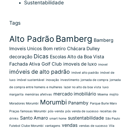
Sustentabilidade
Tags
Bamberg
Alto Padrão
Bamberg
Imoveis Unicos
Bom retiro
Chácara Dulley
Dicas
decoração
Escolas Alto da Boa Vista
Fachada Ativa
Golf Club
imoveis de luxo
imovel
imóveis de alto padrão
imóvel alto padrão
imóvel de
luxo
imóvel sustentável
inovação
investimento
jornada de compra
jornada
de compra entre homens e mulheres
lazer no alto da boa vista
luxo
mercado imobiliário
margarita
memórias afetivas
Moema
mojito
Morumbi
Panamby
Moradores Morumbi
Parque Burle Marx
Praças famosas Morumbi
pós-venda
pós venda de sucesso
receitas de
Santo Amaro
sustentabilidade
drinks
smart home
São Paulo
vendas
Futebol Clube Morumbi
vantagens
vendas de sucesso
Vila