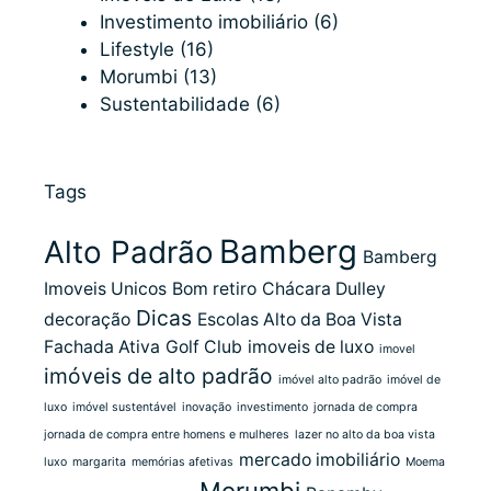
Investimento imobiliário
(6)
Lifestyle
(16)
Morumbi
(13)
Sustentabilidade
(6)
Tags
Bamberg
Alto Padrão
Bamberg
Imoveis Unicos
Bom retiro
Chácara Dulley
Dicas
decoração
Escolas Alto da Boa Vista
Fachada Ativa
Golf Club
imoveis de luxo
imovel
imóveis de alto padrão
imóvel alto padrão
imóvel de
luxo
imóvel sustentável
inovação
investimento
jornada de compra
jornada de compra entre homens e mulheres
lazer no alto da boa vista
mercado imobiliário
luxo
margarita
memórias afetivas
Moema